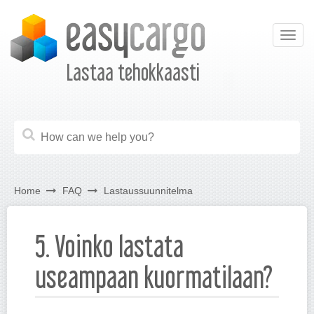
Togg
navig
Lastaa tehokkaasti
Home
FAQ
Lastaussuunnitelma
5. Voinko lastata
useampaan kuormatilaan?