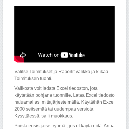
Valitse Toimitukset ja Raportit valikko ja klikaa
Toimituksen tuonti.
Valikosta voit ladata Excel tiedoston, jota
käytetään pohjana tuonnille. Lataa Excel tiedosto
haluamallasi mittajärjestelmällä. Käytäthän Excel
2000 seitsemää tai uudempaa versiota.
Kysyttäessä, salli muokkaus.
Poista ensisijaiset ryhmät, jos et käytä niitä. Anna