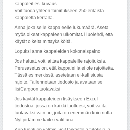
kappaleillesi kuvaus.
Voit tuoda yhteen toimitukseen 250 erilaista
kappaletta kerralla.
Anna jokaiselle kappaleelle lukumäärä. Aseta
myös oikeat kappaleen ulkomitat. Huolehdi, että
käytät oikeita mittayksiköitä.
Lopuksi anna kappaleiden kokonaispaino.
Jos haluat, voit laittaa kappaleille rajoituksia.
Perusasetus on, että kappaleilla ei ole rajoitteita.
Tässä esimerkissä, asetetaan ei-kallistusta
rajoite. Tallennetaan tiedosto ja avataan se
IisiCargoon tuotavaksi.
Jos käytät kappaleiden lisäykseen Excel
tiedostoa, jossa on kaikki tuotteesi, voit valita
tuotavaksi vain ne, joita on enemmän kuin nolla.
Nyt pidämme kaikki valittuna.
Kun tuonti on valmis, voit tarkastella tuloksia ja