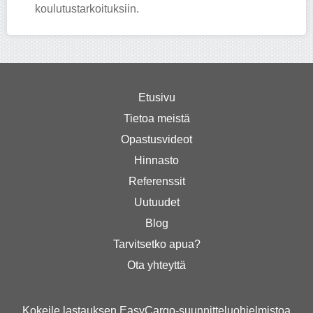
koulutustarkoituksiin.
Etusivu
Tietoa meistä
Opastusvideot
Hinnasto
Referenssit
Uutuudet
Blog
Tarvitsetko apua?
Ota yhteyttä
Kokeile lastauksen EasyCargo-suunnitteluohjelmistoa