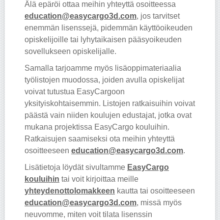
Älä epäröi ottaa meihin yhteyttä osoitteessa
education@easycargo3d.com
, jos tarvitset
enemmän lisenssejä, pidemmän käyttöoikeuden
opiskelijoille tai lyhytaikaisen pääsyoikeuden
sovellukseen opiskelijalle.
Samalla tarjoamme myös lisäoppimateriaalia
työlistojen muodossa, joiden avulla opiskelijat
voivat tutustua EasyCargoon
yksityiskohtaisemmin. Listojen ratkaisuihin voivat
päästä vain niiden koulujen edustajat, jotka ovat
mukana projektissa EasyCargo kouluihin.
Ratkaisujen saamiseksi ota meihin yhteyttä
osoitteeseen
education@easycargo3d.com
.
Lisätietoja löydät sivultamme
EasyCargo
kouluihin
tai voit kirjoittaa meille
yhteydenottolomakkeen
kautta tai osoitteeseen
education@easycargo3d.com
, missä myös
neuvomme, miten voit tilata lisenssin