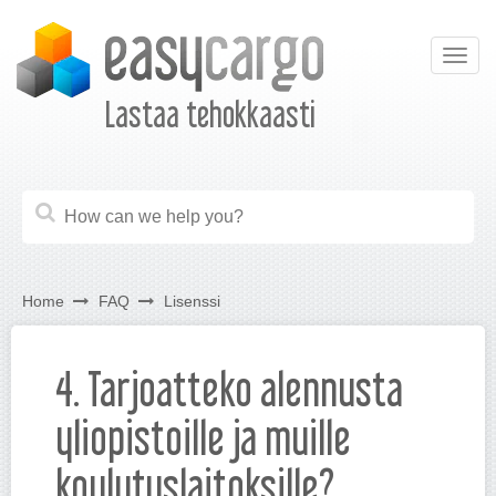
Togg
navig
Lastaa tehokkaasti
Home
FAQ
Lisenssi
4. Tarjoatteko alennusta
yliopistoille ja muille
koulutuslaitoksille?