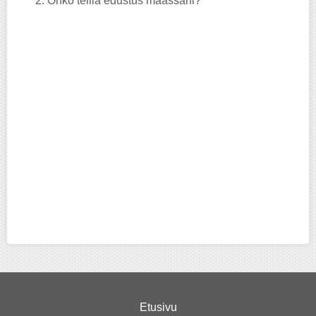
2. Onko teillä edustus maassani?
Etusivu